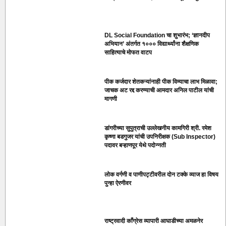
DL Social Foundation चा शुभारंभ; ‘ज्ञानदीप
अभियान’ अंतर्गत १००० विद्यार्थ्यांना शैक्षणिक
साहित्याचे मोफत वाटप
पीक कर्जदार शेतकऱ्यांनाही पीक विम्याचा लाभ मिळावा;
जाचक अट रद्द करण्याची आमदार अनिल पाटील यांची
मागणी
डांगरीच्या सुपुत्राची उल्लेखनीय कामगिरी श्री. रमेश
कृष्णा बडगुजर यांची उपनिरीक्षक (Sub Inspector)
पदावर बऱ्हाणपूर येथे पदोन्नती
लोक वर्गणी व पाणीपट्टीवरील दोन टक्के व्याज हा विषय
पुन्हा ऐरणीवर
राष्ट्रवादी काँग्रेस व्यापारी आघाडीच्या अमळनेर