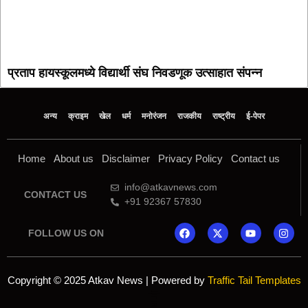
प्रताप हायस्कूलमध्ये विद्यार्थी संघ निवडणूक उत्साहात संपन्न
अन्य
क्राइम
खेल
धर्म
मनोरंजन
राजकीय
राष्ट्रीय
ई-पेपर
Home
About us
Disclaimer
Privacy Policy
Contact us
info@atkavnews.com
CONTACT US
+91 92367 57830
FOLLOW US ON
Copyright © 2025 Atkav News | Powered by
Traffic Tail Templates
Online earning blog
Marketing and Tech Blog
7k Network
Ask Daman
Yelo Marketing
Lexifo
AI SEO Pack
Launchlify
Mortarix
Indi Marketer
Mango Rank