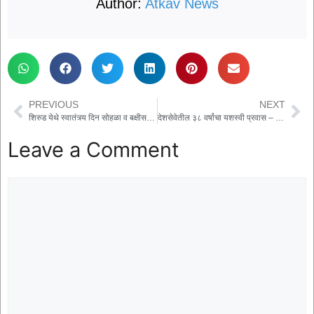
Author:
Atkav News
PREVIOUS
NEXT
शिरुड येथे स्वातंत्र्य दिन सोहळा व बक्षीस वितरण कार्यक्रम उत्साहात पार पडला
देशसेवेतील ३८ वर्षांचा यशस्वी प्रवास – मांडळ येथील सुपुत्र कैलास पंडितराव शिरसाट यांची सीआरपीएफमध्ये इन्स्पेक्टर पदावर नियुक्ती
Leave a Comment