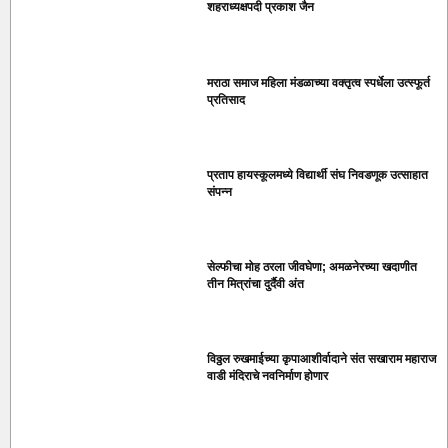
शहराध्यक्षपदी प्रकाश जैन
मराठा समाज महिला मंडळाच्या वक्तृत्व स्पर्धेला उत्स्फूर्त
प्रतिसाद
प्रताप हायस्कूलमध्ये विद्यार्थी संघ निवडणूक उत्साहात
संपन्न
सेल्फीचा मोह ठरला जीवघेणा; अमळनेरच्या खदाणीत
तीन मित्रांचा दुर्दैवी अंत
विठ्ठल रुखमाईच्या कृपाआशीर्वादाने संत सखाराम महाराज
वाडी मंदिराचे नवनिर्माण होणार