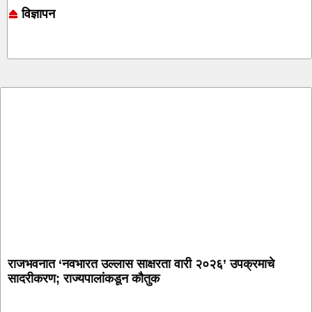
विज्ञापन
Online earning blog
Marketing and Tech Blog
7k Network
Ask Daman
राजभवनात ‘नवभारत उल्लास साक्षरता वारी २०२६’ उपक्रमाचे
सादरीकरण; राज्यपालांकडून कौतुक