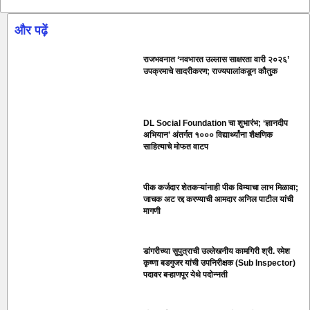
और पढ़ें
राजभवनात ‘नवभारत उल्लास साक्षरता वारी २०२६’
उपक्रमाचे सादरीकरण; राज्यपालांकडून कौतुक
DL Social Foundation चा शुभारंभ; ‘ज्ञानदीप
अभियान’ अंतर्गत १००० विद्यार्थ्यांना शैक्षणिक
साहित्याचे मोफत वाटप
पीक कर्जदार शेतकऱ्यांनाही पीक विम्याचा लाभ मिळावा;
जाचक अट रद्द करण्याची आमदार अनिल पाटील यांची
मागणी
डांगरीच्या सुपुत्राची उल्लेखनीय कामगिरी श्री. रमेश
कृष्णा बडगुजर यांची उपनिरीक्षक (Sub Inspector)
पदावर बऱ्हाणपूर येथे पदोन्नती