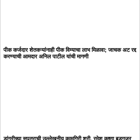
पीक कर्जदार शेतकऱ्यांनाही पीक विम्याचा लाभ मिळावा; जाचक अट रद्द
करण्याची आमदार अनिल पाटील यांची मागणी
डांगरीच्या सुपुत्राची उल्लेखनीय कामगिरी श्री. रमेश कृष्णा बडगुजर