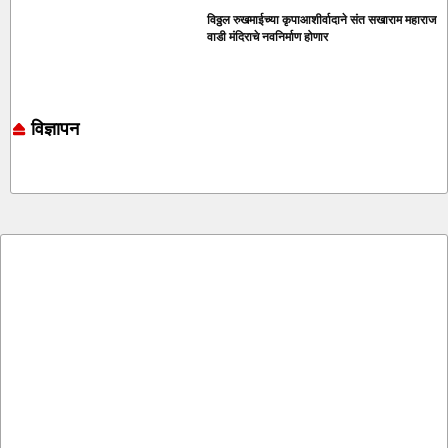
विठ्ठल रुखमाईच्या कृपाआशीर्वादाने संत सखाराम महाराज
वाडी मंदिराचे नवनिर्माण होणार
विज्ञापन
Online earning blog
Marketing and Tech Blog
7k Network
Ask Daman