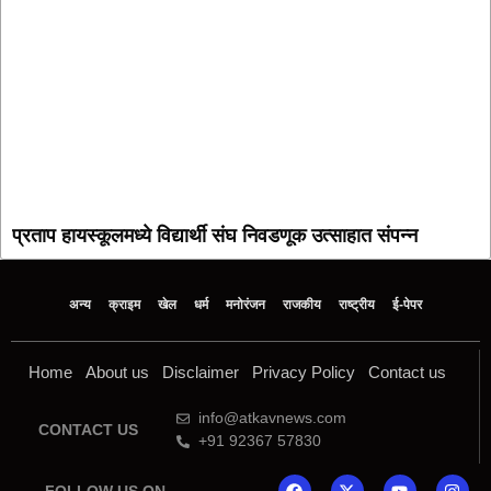
प्रताप हायस्कूलमध्ये विद्यार्थी संघ निवडणूक उत्साहात संपन्न
अन्य
क्राइम
खेल
धर्म
मनोरंजन
राजकीय
राष्ट्रीय
ई-पेपर
Home
About us
Disclaimer
Privacy Policy
Contact us
info@atkavnews.com
CONTACT US
+91 92367 57830