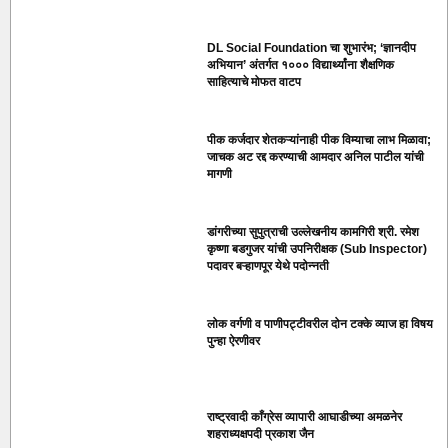
DL Social Foundation चा शुभारंभ; ‘ज्ञानदीप
अभियान’ अंतर्गत १००० विद्यार्थ्यांना शैक्षणिक
साहित्याचे मोफत वाटप
पीक कर्जदार शेतकऱ्यांनाही पीक विम्याचा लाभ मिळावा;
जाचक अट रद्द करण्याची आमदार अनिल पाटील यांची
मागणी
डांगरीच्या सुपुत्राची उल्लेखनीय कामगिरी श्री. रमेश
कृष्णा बडगुजर यांची उपनिरीक्षक (Sub Inspector)
पदावर बऱ्हाणपूर येथे पदोन्नती
लोक वर्गणी व पाणीपट्टीवरील दोन टक्के व्याज हा विषय
पुन्हा ऐरणीवर
राष्ट्रवादी काँग्रेस व्यापारी आघाडीच्या अमळनेर
शहराध्यक्षपदी प्रकाश जैन