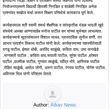
इत्यादींनी जिल्हा शिक्षण व प्रशिक्षण संस्था जळगाव यांनी दिलेल्या
नियोजनाप्रमाणे विद्यार्थी हिताशी निगडित व शाळेशी निगडित अनेक
प्रश्नांवर सखोल चर्चा करून शिक्षण परिषदेचे कामकाज पूर्ण केले.
कार्यक्रमाला श्री स्वामी समर्थ शैक्षणिक व सांस्कृतीक मंडळ भादली खुर्द
संस्थेचे अध्यक्ष आण्णासाहेब मनोज पाटील सर यांच्या शुभेच्छा लाभल्यात.
कार्यक्रमाचे सूत्रसंचालन विशाल जाधव, प्रास्ताविक सुनील वाणी, तर
आभार प्रदर्शन विकास पाटील यांनी केले. कार्यक्रमाच्या यशस्वीतेसाठी
दगडू पाटील, ईश्वर धोबी, अरविंद साळुंखे, कविता वाघ, उमा वानखेडे
,भाग्यश्री पाटील , कविता वाघ,रूपाली पाटील, सुरेश पाटील ,हरेश्वर
पाटील ,वाल्मीक पाटील, गुणवंत साळुंखे, रवींद्र मोरे, आस्तिक पाटील
,रोहित साळुंखे, अमोल जोगी, अरुण पाटील, रंगराव पाटील, योगेश पाटील,
अविनाश भिल यांनी परिश्रम घेतले.
Author:
Atkav News