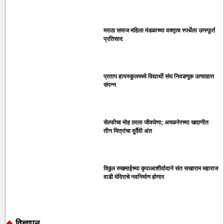
मराठा समाज महिला मंडळाच्या वक्तृत्व स्पर्धेला उत्स्फूर्त
प्रतिसाद
प्रताप हायस्कूलमध्ये विद्यार्थी संघ निवडणूक उत्साहात
संपन्न
सेल्फीचा मोह ठरला जीवघेणा; अमळनेरच्या खदाणीत
तीन मित्रांचा दुर्दैवी अंत
विठ्ठल रुखमाईच्या कृपाआशीर्वादाने संत सखाराम महाराज
वाडी मंदिराचे नवनिर्माण होणार
विज्ञापन