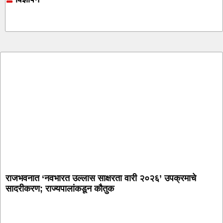
Online earning blog
Marketing and Tech Blog
7k Network
Ask Daman
राजभवनात ‘नवभारत उल्लास साक्षरता वारी २०२६’ उपक्रमाचे
सादरीकरण; राज्यपालांकडून कौतुक