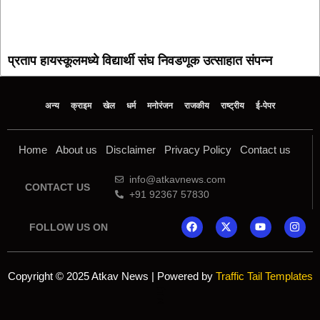
प्रताप हायस्कूलमध्ये विद्यार्थी संघ निवडणूक उत्साहात संपन्न
अन्य
क्राइम
खेल
धर्म
मनोरंजन
राजकीय
राष्ट्रीय
ई-पेपर
Home
About us
Disclaimer
Privacy Policy
Contact us
info@atkavnews.com
CONTACT US
+91 92367 57830
FOLLOW US ON
Copyright © 2025 Atkav News | Powered by
Traffic Tail Templates
Online earning blog
Marketing and Tech Blog
7k Network
Ask Daman
Yelo Marketing
Lexifo
AI SEO Pack
Launchlify
Mortarix
Indi Marketer
Mango Rank