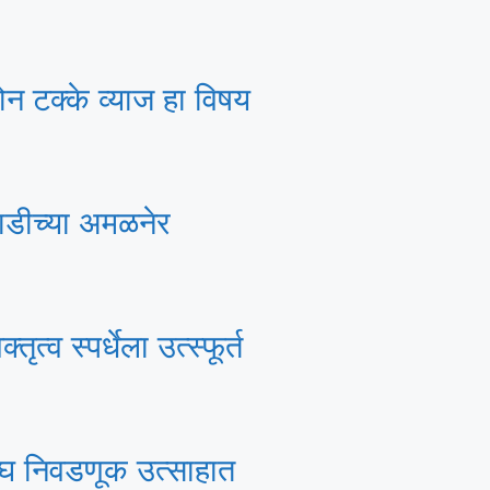
ोन टक्के व्याज हा विषय
आघाडीच्या अमळनेर
त्व स्पर्धेला उत्स्फूर्त
ी संघ निवडणूक उत्साहात