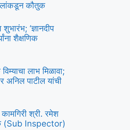
ालांकडून कौतुक
भारंभ; ‘ज्ञानदीप
यांना शैक्षणिक
 विम्याचा लाभ मिळावा;
र अनिल पाटील यांची
य कामगिरी श्री. रमेश
क्षक (Sub Inspector)