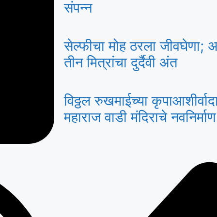
संपन्न
सेल्फीचा मोह ठरला जीवघेणा; 
तीन मित्रांचा दुर्दैवी अंत
विठ्ठल रुखमाईच्या कृपाआशीर्वा
महाराज वाडी मंदिराचे नवनिर्मा