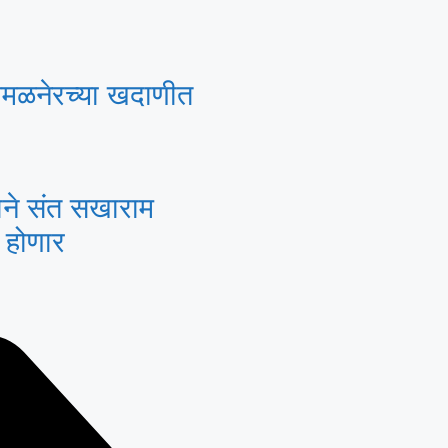
अमळनेरच्या खदाणीत
दाने संत सखाराम
ण होणार