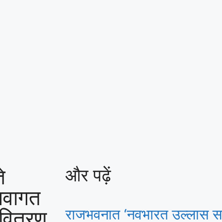
े
और पढ़ें
 नवागत
क वितरण
राजभवनात ‘नवभारत उल्लास सा