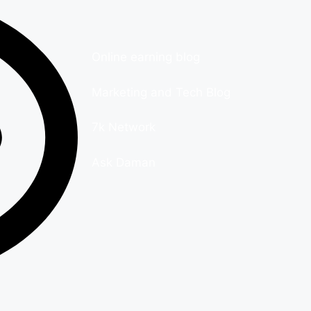
Online earning blog
Marketing and Tech Blog
7k Network
Ask Daman