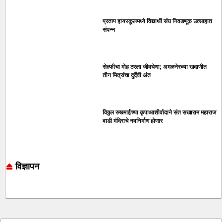
प्रताप हायस्कूलमध्ये विद्यार्थी संघ निवडणूक उत्साहात
संपन्न
सेल्फीचा मोह ठरला जीवघेणा; अमळनेरच्या खदाणीत
तीन मित्रांचा दुर्दैवी अंत
विठ्ठल रुखमाईच्या कृपाआशीर्वादाने संत सखाराम महाराज
वाडी मंदिराचे नवनिर्माण होणार
विज्ञापन
Online earning blog
Marketing and Tech Blog
7k Network
Ask Daman