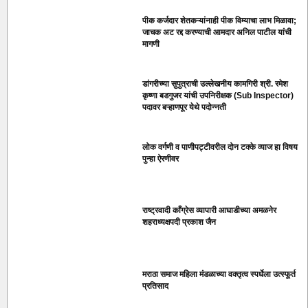
पीक कर्जदार शेतकऱ्यांनाही पीक विम्याचा लाभ मिळावा;
जाचक अट रद्द करण्याची आमदार अनिल पाटील यांची
मागणी
डांगरीच्या सुपुत्राची उल्लेखनीय कामगिरी श्री. रमेश
कृष्णा बडगुजर यांची उपनिरीक्षक (Sub Inspector)
पदावर बऱ्हाणपूर येथे पदोन्नती
लोक वर्गणी व पाणीपट्टीवरील दोन टक्के व्याज हा विषय
पुन्हा ऐरणीवर
राष्ट्रवादी काँग्रेस व्यापारी आघाडीच्या अमळनेर
शहराध्यक्षपदी प्रकाश जैन
मराठा समाज महिला मंडळाच्या वक्तृत्व स्पर्धेला उत्स्फूर्त
प्रतिसाद