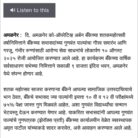
🔊 Listen to this
अमळनेर :
दि. अमळनेर को-ऑपरेटिव्ह अर्बन बँकेच्या शतकमहोत्सवी
वर्षानिमित्ताने बँकेच्या सभासदांच्या गुणवंत पाल्यांचा गौरव समारंभ आणि
गरजू, गंभीर रुग्णांसाठी आरोग्य सेवा साधनांचे लोकार्पण १० ऑगस्ट
२०२५ रोजी आयोजित करण्यात आले आहे. हा कार्यक्रम बँकेच्या वार्षिक
सर्वसाधारण सभेच्या निमित्ताने सकाळी ९ वाजता इंदिरा भवन, अमळनेर
येथे संपन्न होणार आहे.
शतक महोत्सव साजरा करणाऱ्या बँकेने आपल्या सामाजिक उत्तरदायित्वाचे
भान ठेवत, बँकेचे सभासद ज्या पाल्यांनी इयत्ता १० वी व १२ वी परीक्षांमध्ये
७५% पेक्षा जास्त गुण मिळवले आहेत, अशा गुणवंत विद्यार्थ्यांचा सन्मान
भेटवस्तू देऊन करण्यात येणार आहे. याकरिता सभासदांनी आपल्या गुणवंत
पाल्यांचे गुणपत्रक (झेरॉक्स प्रती) बँकेच्या कार्यालयीन वेळेत व्यवस्थापक
अमृत पाटील यांच्याकडे सादर करावेत, असे आवाहन करण्यात आले आहे.