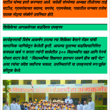
पाटील यांच्या हस्ते करण्यात आले. यावेळी संस्थेच्या अध्यक्षा तीलोत्तमा ताई
पाटील, ग्रामपंचायत सदस्य, सरपंच, ग्रामसेवक, गावातील मान्यवर तसेच
पालक मोठ्या संख्येने उपस्थित होते.
शिक्षिकेचा आगळावेगळा वाढदिवस उपक्रम
कार्यक्रमाची विशेष आकर्षण ठरल्या त्या शिक्षिका बैसाने मॅडम यांची
सामाजिक जाणिवेतून केलेली कृती. आपल्या मुलाच्या वाढदिवसानिमित्त
वायफळ खर्च न करता त्यांनी शाळेतील ३०० विद्यार्थ्यांना वह्या आणि पेनचे
मोफत वाटप केले. “विद्यार्थ्यांच्या शिक्षणात हातभार लावणे हीच खरी भेट”
असा त्यांचा संदेश सर्वांनाच भावला. उपस्थितांनी या उपक्रमाचे मनःपूर्वक
कौतुक केले.