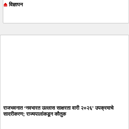
विज्ञापन
Online earning blog
Marketing and Tech Blog
7k Network
Ask Daman
राजभवनात ‘नवभारत उल्लास साक्षरता वारी २०२६’ उपक्रमाचे
सादरीकरण; राज्यपालांकडून कौतुक