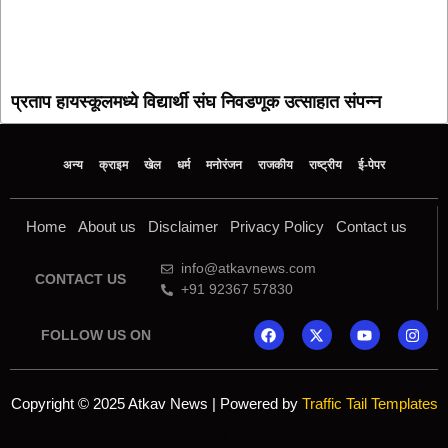
प्रताप हायस्कूलमध्ये विद्यार्थी संघ निवडणूक उत्साहात संपन्न
अन्य
क्राइम
खेल
धर्म
मनोरंजन
राजकीय
राष्ट्रीय
ई-पेपर
Home
About us
Disclaimer
Privacy Policy
Contact us
info@atkavnews.com
CONTACT US
+91 92367 57830
FOLLOW US ON
Copyright © 2025 Atkav News | Powered by
Traffic Tail Templates
Online earning blog
Marketing and Tech Blog
7k Network
Ask Daman
Yelo Marketing
Lexifo
AI SEO Pack
Launchlify
Mortarix
Indi Marketer
Mango Rank