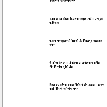
शहराध्यक्षपदी प्रकाश जैन
मराठा समाज महिला मंडळाच्या वक्तृत्व स्पर्धेला उत्स्फूर्त
प्रतिसाद
प्रताप हायस्कूलमध्ये विद्यार्थी संघ निवडणूक उत्साहात
संपन्न
सेल्फीचा मोह ठरला जीवघेणा; अमळनेरच्या खदाणीत
तीन मित्रांचा दुर्दैवी अंत
विठ्ठल रुखमाईच्या कृपाआशीर्वादाने संत सखाराम महाराज
वाडी मंदिराचे नवनिर्माण होणार