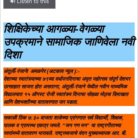
🔊 Listen to this
शिक्षिकेच्या आगळ्या-वेगळ्या
उपक्रमाने सामाजिक जाणिवेला नवी
दिशा
अंतुर्ली-रंजाने! अमळनेर (अटकाव न्यूज ):-
देशाच्या स्वातंत्र्याच्या ७९व्या वर्धापनदिनाचा अमृत महोत्सव संपूर्ण देशभर
उत्साहात साजरा होत असताना, अंतुर्ली-रंजाने येथील नवीन माध्यमिक
विद्यालयात १५ ऑगस्ट रोजी स्वातंत्र्य दिनाचा सोहळा मोठ्या दिमाखात
आणि देशभक्तीच्या वातावरणात पार पडला.
सकाळी ठिक ७:३० वाजता शाळेच्या प्रांगणात सर्व विद्यार्थी, शिक्षक,
पालक व ग्रामस्थ एकत्र जमले. “जन गण मन” या राष्ट्रगीताच्या
स्वरांमध्ये वातावरण भारावले. राष्ट्रध्वजाचे वंदन मुख्याध्यापक आर. बी.