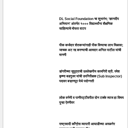
DL Social Foundation चा शुभारंभ; ‘ज्ञानदीप
अभियान’ अंतर्गत १००० विद्यार्थ्यांना शैक्षणिक
साहित्याचे मोफत वाटप
पीक कर्जदार शेतकऱ्यांनाही पीक विम्याचा लाभ मिळावा;
जाचक अट रद्द करण्याची आमदार अनिल पाटील यांची
मागणी
डांगरीच्या सुपुत्राची उल्लेखनीय कामगिरी श्री. रमेश
कृष्णा बडगुजर यांची उपनिरीक्षक (Sub Inspector)
पदावर बऱ्हाणपूर येथे पदोन्नती
लोक वर्गणी व पाणीपट्टीवरील दोन टक्के व्याज हा विषय
पुन्हा ऐरणीवर
राष्ट्रवादी काँग्रेस व्यापारी आघाडीच्या अमळनेर