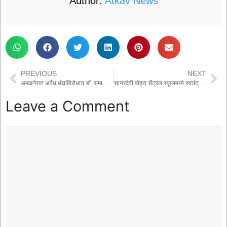
Author:
Atkav News
PREVIOUS
NEXT
अमळनेरात अवैध धंद्यांविरोधात डॉ. समाधान मैराळे उद्या उपोषणावर; पोलिसांना दिलेल्या निवेदनाकडे दुर्लक्ष
सायरदेवी बोहरा सेंट्रल स्कूलमध्ये स्वतंत्र दिनाच्या पूर्वसंध्येला सोशल सर्व्हिस कॅम्प व प्रकल्प प्रदर्शन
Leave a Comment