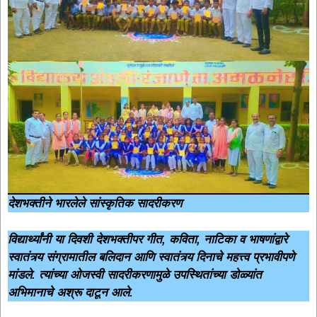
देशभक्तीने भारलेले सांस्कृतिक सादरीकरण
विद्यार्थ्यांनी या दिवशी देशभक्तीपर गीत, कविता, नाटिका व भाषणांद्वारे
स्वातंत्र्य संग्रामातील बलिदान आणि स्वातंत्र्य दिनाचे महत्त्व प्रभावीपणे
मांडले. त्यांच्या ओजस्वी सादरीकरणामुळे उपस्थितांच्या डोळ्यांत
अभिमानाचे अश्रू दाटून आले.