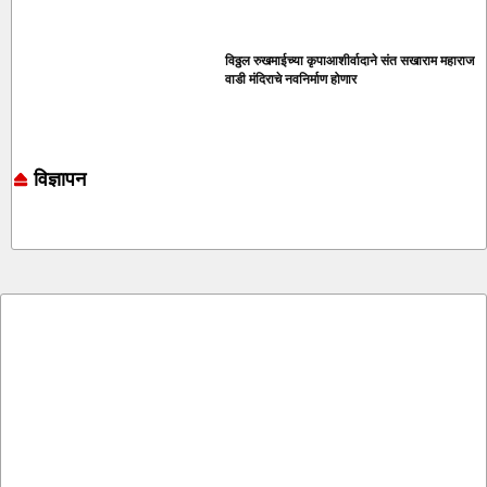
विठ्ठल रुखमाईच्या कृपाआशीर्वादाने संत सखाराम महाराज
वाडी मंदिराचे नवनिर्माण होणार
विज्ञापन
Online earning blog
Marketing and Tech Blog
7k Network
Ask Daman