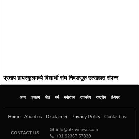
प्रताप हायस्कूलमध्ये विद्यार्थी संघ निवडणूक उत्साहात संपन्न
अन्य
क्राइम
खेल
धर्म
मनोरंजन
राजकीय
राष्ट्रीय
ई-पेपर
Home
About us
Disclaimer
Privacy Policy
Contact us
info@atkavnews.com
CONTACT US
+91 92367 57830