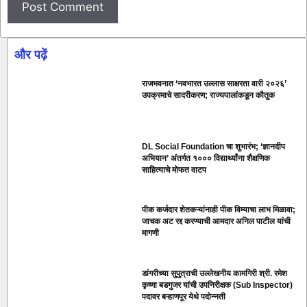
और पढ़ें
राजभवनात ‘नवभारत उल्लास साक्षरता वारी २०२६’
उपक्रमाचे सादरीकरण; राज्यपालांकडून कौतुक
DL Social Foundation चा शुभारंभ; ‘ज्ञानदीप
अभियान’ अंतर्गत १००० विद्यार्थ्यांना शैक्षणिक
साहित्याचे मोफत वाटप
पीक कर्जदार शेतकऱ्यांनाही पीक विम्याचा लाभ मिळावा;
जाचक अट रद्द करण्याची आमदार अनिल पाटील यांची
मागणी
डांगरीच्या सुपुत्राची उल्लेखनीय कामगिरी श्री. रमेश
कृष्णा बडगुजर यांची उपनिरीक्षक (Sub Inspector)
पदावर बऱ्हाणपूर येथे पदोन्नती