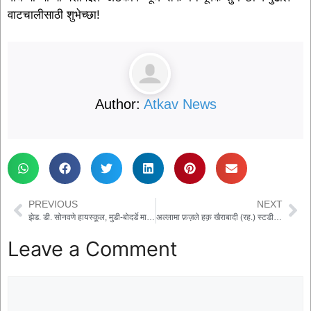
वाटचालीसाठी शुभेच्छा!
Author:
Atkav News
PREVIOUS
NEXT
झेड. डी. सोनवणे हायस्कूल, मुडी-बोदर्डे मार्च 2025 एस.एस.सी. परीक्षेत उज्वल यश – ९५.२३% निकाल
अल्लामा फ़ज़ले हक़ खैराबादी (रह.) स्टडी सेंटर व पब्लिक लाइब्रेरीमध्ये आदिवासी क्रांतीदल तालुकाध्यक्ष आप्पा दाभाडे यांचा सत्कार सोहळा संपन्न
Leave a Comment