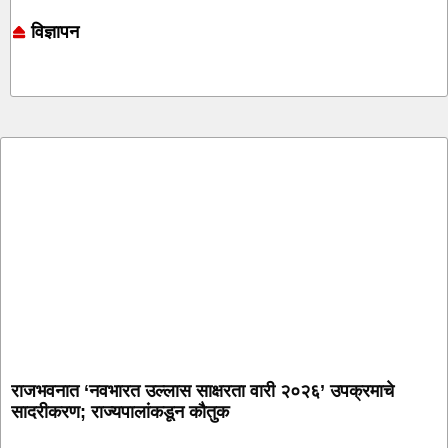
विज्ञापन
Online earning blog
Marketing and Tech Blog
7k Network
Ask Daman
राजभवनात ‘नवभारत उल्लास साक्षरता वारी २०२६’ उपक्रमाचे
सादरीकरण; राज्यपालांकडून कौतुक