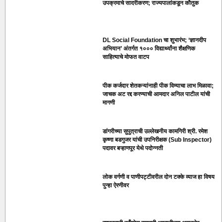
उपक्रमाचे सादरीकरण; राज्यपालांकडून कौतुक
DL Social Foundation चा शुभारंभ; ‘ज्ञानदीप
अभियान’ अंतर्गत १००० विद्यार्थ्यांना शैक्षणिक
साहित्याचे मोफत वाटप
पीक कर्जदार शेतकऱ्यांनाही पीक विम्याचा लाभ मिळावा;
जाचक अट रद्द करण्याची आमदार अनिल पाटील यांची
मागणी
डांगरीच्या सुपुत्राची उल्लेखनीय कामगिरी श्री. रमेश
कृष्णा बडगुजर यांची उपनिरीक्षक (Sub Inspector)
पदावर बऱ्हाणपूर येथे पदोन्नती
लोक वर्गणी व पाणीपट्टीवरील दोन टक्के व्याज हा विषय
पुन्हा ऐरणीवर