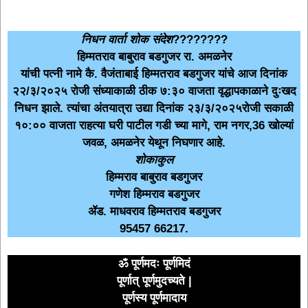
निधन वार्ता शोक संदेश
????????
हिम्मतराव बाबुराव बडगुजर रा. अमळनेर
यांची पत्नी नामे कै. वैजंताबाई हिम्मतराव बडगुजर यांचे आज दिनांक
२२/३/२०२५ रोजी संध्याकाळी ठीक ७:३० वाजता वृद्धापकाळाने दुःखद
निधन झाले. त्यांचा अंतयात्रा उद्या दिनांक २३/३/२०२५रोजी सकाळी
१०:०० वाजता राहत्या घरी पाटील गडी च्या मागे, राम नगर,36 खोल्यां
जवळ, अमळनेर येथून निघणार आहे.
शोकाकुल
हिम्मराव बाबुराव बडगुजर
गणेश हिम्मराव बडगुजर
ॲड. माधवराव हिम्मतराव बडगुजर
95457 66217.
ॐ पूर्णमदः पूर्णमिदं
पूर्णात् पूर्णमुदच्यते |
पूर्णस्य पूर्णमादाय