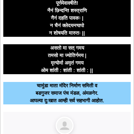
पूर्णमेवावषीते!
नैनं छिन्दन्ति शस्त्राणि
नैनं दहति पावकः |
न चैनं क्लेदयन्त्यापो
न शोषयति मारुतः ||
असतो मा सत् गमय
तमसो मा ज्योतिर्गमय |
मृत्योर्मा अमृतं गमय
ओम शांती : शांती : शांती : ||
चामुंडा माता मंदिर निर्माण समिती व
बडगुजर समाज पंच मंडळ, अंमळनेर.
आपल्या दुःखात आम्ही सर्व सहभागी आहोत.