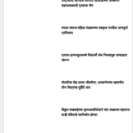
राष्ट्रवादी काँग्रेस व्यापारी आघाडीच्या अमळनेर
शहराध्यक्षपदी प्रकाश जैन
मराठा समाज महिला मंडळाच्या वक्तृत्व स्पर्धेला उत्स्फूर्त
प्रतिसाद
प्रताप हायस्कूलमध्ये विद्यार्थी संघ निवडणूक उत्साहात
संपन्न
सेल्फीचा मोह ठरला जीवघेणा; अमळनेरच्या खदाणीत
तीन मित्रांचा दुर्दैवी अंत
विठ्ठल रुखमाईच्या कृपाआशीर्वादाने संत सखाराम महाराज
वाडी मंदिराचे नवनिर्माण होणार