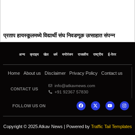
प्रताप हायस्कूलमध्ये विद्यार्थी संघ निवडणूक उत्साहात संपन्न
अन्य
क्राइम
खेल
धर्म
मनोरंजन
राजकीय
राष्ट्रीय
ई-पेपर
Home
About us
Disclaimer
Privacy Policy
Contact us
info@atkavnews.com
CONTACT US
+91 92367 57830
FOLLOW US ON
Copyright © 2025 Atkav News | Powered by
Traffic Tail Templates
Online earning blog
Marketing and Tech Blog
7k Network
Ask Daman
Yelo Marketing
Lexifo