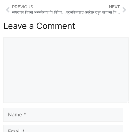
PREVIOUS
NEXT
जब्बरदस्त विजय! अमळनेरच्या चि. विवेकानंद बडगुजरने नाशिकमध्येही मारली बाजी
ग्रामविकासात अग्रेसर राहुन गावाच्या किर्तीचा कळस बना: माजी नगराध्यक्षा जयश्री पाटील
Leave a Comment