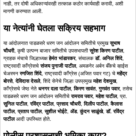
नाही, तर दोषी अधिकाऱ्यांवरही तत्काळ कठोर कार्यवाही करावी, अशी
मागणी करण्यात आली.
या नेत्यांनी घेतला सक्रिय सहभाग
या आंदोलनात पाडळसरे धरण जन आंदोलन समितीचे प्रमुख
सुभाष
चौधरी
, कृषी उत्पन्न बाजार समितीचे उपसभापती
सुरेश किरण पाटील
,
ग्राहक मंचाचे जिल्हाध्यक्ष
हेमंत भांडारकर
, संचालक
डॉ. अनिल शिंदे
,
राष्ट्रवादी काँग्रेसचे
संजय पुनाजी पाटील
, अमळनेर अर्बन बँकेचे व्हाईस
चेअरमन
रणजित शिंदे
, राष्ट्रवादी काँग्रेस (अजित पवार गट) चे
महेंद्र
बोरसे
,
देविदास देसले
, शिंदे सेनेचे जिल्हा उपप्रमुख
महेश देशमुख
,
काँग्रेसचे जेष्ठ नेते
धनगर दला पाटील
,
किरण सावंत
,
गुणवंत पवार
, तसेच
पाडळसरे धरण जन आंदोलन समितीचे
रामराव पवार
,
महेश पाटील
, प्रा.
सुनिल पाटील
,
रविंद्र पाटील
,
प्रसाद चौधरी
,
दिलीप पाटील
,
कैलास
पाटील
,
प्रताप पाटील
,
सुशील भोईटे
,
ॲड. कुंदन साळुंखे
,
डॉ. रविंद्र
पाटील
आदी उपस्थित होते.
पोलीस प्रशासनाची भूमिका काय?