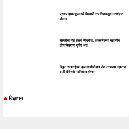
प्रताप हायस्कूलमध्ये विद्यार्थी संघ निवडणूक उत्साहात
संपन्न
सेल्फीचा मोह ठरला जीवघेणा; अमळनेरच्या खदाणीत
तीन मित्रांचा दुर्दैवी अंत
विठ्ठल रुखमाईच्या कृपाआशीर्वादाने संत सखाराम महाराज
वाडी मंदिराचे नवनिर्माण होणार
विज्ञापन
Online earning blog
Marketing and Tech Blog
7k Network
Ask Daman