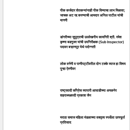
पीक कर्जदार शेतकऱ्यांनाही पीक विम्याचा लाभ मिळावा;
जाचक अट रद्द करण्याची आमदार अनिल पाटील यांची
मागणी
डांगरीच्या सुपुत्राची उल्लेखनीय कामगिरी श्री. रमेश
कृष्णा बडगुजर यांची उपनिरीक्षक (Sub Inspector)
पदावर बऱ्हाणपूर येथे पदोन्नती
लोक वर्गणी व पाणीपट्टीवरील दोन टक्के व्याज हा विषय
पुन्हा ऐरणीवर
राष्ट्रवादी काँग्रेस व्यापारी आघाडीच्या अमळनेर
शहराध्यक्षपदी प्रकाश जैन
मराठा समाज महिला मंडळाच्या वक्तृत्व स्पर्धेला उत्स्फूर्त
प्रतिसाद