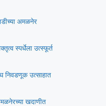
आघाडीच्या अमळनेर
त्व स्पर्धेला उत्स्फूर्त
ी संघ निवडणूक उत्साहात
अमळनेरच्या खदाणीत