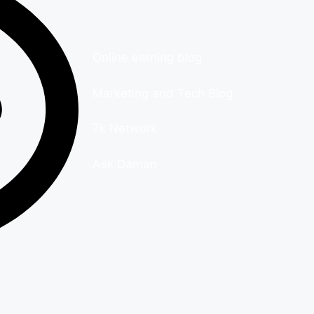
Online earning blog
Marketing and Tech Blog
7k Network
Ask Daman