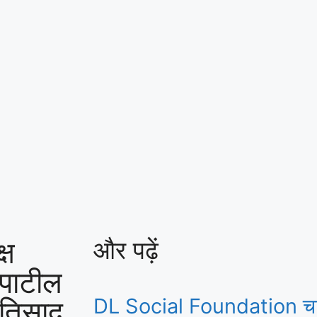
्ष
और पढ़ें
व पाटील
्रतिसाद
DL Social Foundation चा शु