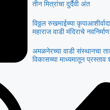
तीन मित्रांचा दुर्दैवी अंत
विठ्ठल रुखमाईच्या कृपाआशीर्वा
महाराज वाडी मंदिराचे नवनिर्मा
अमळनेरच्या वाडी संस्थानचा तातडी
विकासच्या माध्यमातून प्रस्ता