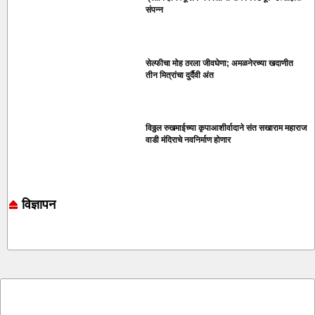
संपन्न
सेल्फीचा मोह ठरला जीवघेणा; अमळनेरच्या खदाणीत
तीन मित्रांचा दुर्दैवी अंत
विठ्ठल रुखमाईच्या कृपाआशीर्वादाने संत सखाराम महाराज
वाडी मंदिराचे नवनिर्माण होणार
विज्ञापन
Online earning blog
Marketing and Tech Blog
7k Network
Ask Daman