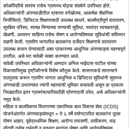
कोळपिंप्रीचे सरपंच तसेच ग्रामस्थ मोठ्या संख्येने उपस्थित होते.
अधिकाऱ्यांनी अंगणवाडीतील प्रशस्त वर्गखोल्या, आकर्षक शैक्षणिक
भित्तीचित्रे, डिजिटल शिक्षणासाठी उपलब्ध साधने, बालमैत्रीपूर्ण वातावरण,
सुरक्षित परिसर, स्वच्छ पिण्याच्या पाण्याची सुविधा, स्वतंत्र स्वच्छतागृहे,
खेळणी, अध्ययन साहित्य तसेच पोषण व आरोग्यविषयक सुविधांची सविस्तर
पाहणी केली. ग्रामीण भागातील बालकांना दर्जेदार शिक्षणाचे वातावरण
उपलब्ध करून देण्यासाठी अशा प्रकारच्या आधुनिक अंगणवाड्या महत्त्वपूर्ण
ठरतील, असे मत यावेळी व्यक्त करण्यात आले.
यावेळी उपस्थित अधिकाऱ्यांनी आमदार अनिल भाईदास पाटील यांच्या
विकासाभिमुख दृष्टीकोनाचे विशेष कौतुक केले. शासनाकडे सातत्याने
पाठपुरावा करून ग्रामीण भागात आधुनिक व डिजिटल सुविधांनी सुसज्ज
अंगणवाडी उभारण्यात त्यांनी महत्त्वाची भूमिका बजावली असून हा प्रकल्प
जिल्ह्यातील इतर ग्रामपंचायतींसाठीही प्रेरणादायी ठरेल, असे अधिकाऱ्यांनी
नमूद केले.
महिला व बालविकास विभागाच्या एकात्मिक बाल विकास सेवा (ICDS)
योजनेअंतर्गत अंगणवाड्यांमधून ० ते ६ वर्षे वयोगटातील बालकांना पूरक
पोषण आहार, पूर्वप्राथमिक शिक्षण, आरोग्य तपासणी, लसीकरण, वाढ
नोंदणी तसेच गर्भवती व स्तनदा मातांना पोषण आणि आरोग्यविषयक