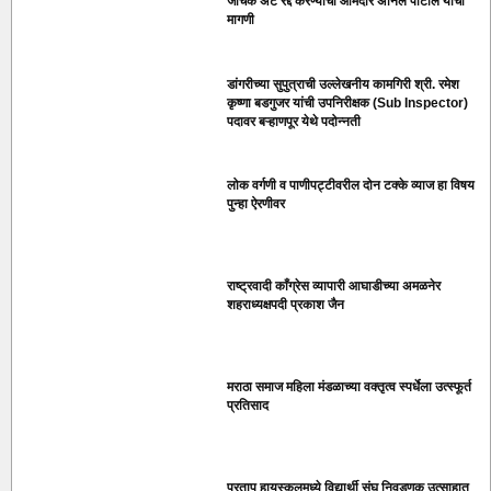
जाचक अट रद्द करण्याची आमदार अनिल पाटील यांची
मागणी
डांगरीच्या सुपुत्राची उल्लेखनीय कामगिरी श्री. रमेश
कृष्णा बडगुजर यांची उपनिरीक्षक (Sub Inspector)
पदावर बऱ्हाणपूर येथे पदोन्नती
लोक वर्गणी व पाणीपट्टीवरील दोन टक्के व्याज हा विषय
पुन्हा ऐरणीवर
राष्ट्रवादी काँग्रेस व्यापारी आघाडीच्या अमळनेर
शहराध्यक्षपदी प्रकाश जैन
मराठा समाज महिला मंडळाच्या वक्तृत्व स्पर्धेला उत्स्फूर्त
प्रतिसाद
प्रताप हायस्कूलमध्ये विद्यार्थी संघ निवडणूक उत्साहात