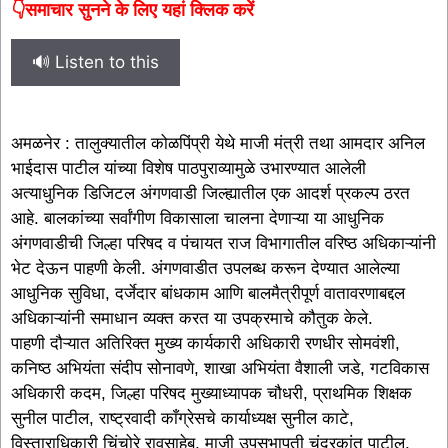
👇समाचार सुनने के लिए यहां क्लिक करें
🔊 Listen to this
अमळनेर : तालुक्यातील कोळपिंप्री येथे माजी मंत्री तथा आमदार अनिल
भाईदास पाटील यांच्या विशेष पाठपुराव्यामुळे उभारण्यात आलेली
अत्याधुनिक डिजिटल अंगणवाडी जिल्ह्यातील एक आदर्श प्रकल्प ठरत
आहे. बालकांच्या सर्वांगीण विकासाला चालना देणाऱ्या या आधुनिक
अंगणवाडीची जिल्हा परिषद व पंचायत राज विभागातील वरिष्ठ अधिकाऱ्यांनी
भेट देऊन पाहणी केली. अंगणवाडीत उपलब्ध करून देण्यात आलेल्या
आधुनिक सुविधा, दर्जेदार बांधकाम आणि बालमैत्रीपूर्ण वातावरणाबद्दल
अधिकाऱ्यांनी समाधान व्यक्त करत या उपक्रमाचे कौतुक केले.
पाहणी दौऱ्यात अतिरिक्त मुख्य कार्यकारी अधिकारी रणधीर सोमवंशी,
कनिष्ठ अभियंता संदीप सोनावणे, शाखा अभियंता वैशाली जडे, गटविकास
अधिकारी कदम, जिल्हा परिषद मुख्याध्यापक चौधरी, प्राथमिक शिक्षक
सुनील पाटील, राष्ट्रवादी काँग्रेसचे कार्याध्यक्ष सुनील काटे,
विस्ताराधिकारी चिंचोरे रावसाहेब, माजी उपसभापती चंद्रकांत पाटील,