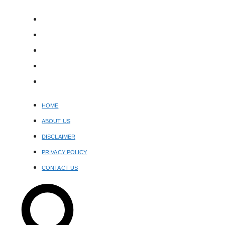
Skip
to
HOME
content
ABOUT US
DISCLAIMER
PRIVACY POLICY
CONTACT US
HOME
ABOUT US
DISCLAIMER
PRIVACY POLICY
CONTACT US