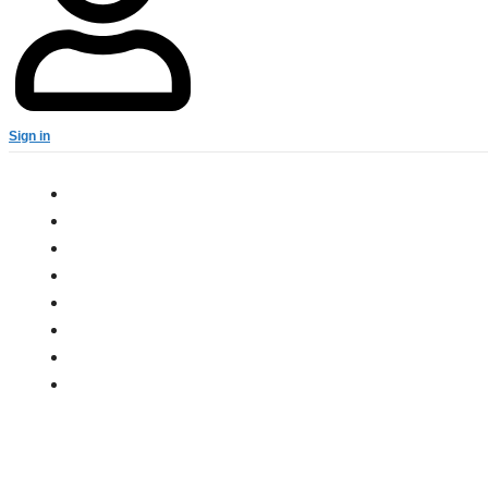
Sign in
अन्य
क्राइम
खेल
धर्म
मनोरंजन
राजकीय
राष्ट्रीय
ई-पेपर