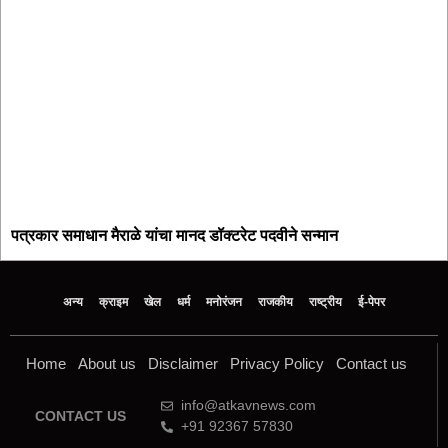
पत्रकार समाधान मैराळे यांचा मानद डॉक्टरेट पदवीने सन्मान
अन्य
क्राइम
खेल
धर्म
मनोरंजन
राजकीय
राष्ट्रीय
ई-पेपर
Home
About us
Disclaimer
Privacy Policy
Contact us
info@atkavnews.com
CONTACT US
+91 92367 57830