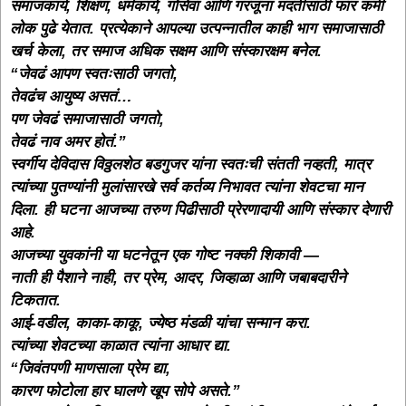
समाजकार्य, शिक्षण, धर्मकार्य, गोसेवा आणि गरजूंना मदतीसाठी फार कमी
लोक पुढे येतात. प्रत्येकाने आपल्या उत्पन्नातील काही भाग समाजासाठी
खर्च केला, तर समाज अधिक सक्षम आणि संस्कारक्षम बनेल.
“जेवढं आपण स्वतःसाठी जगतो,
तेवढंच आयुष्य असतं…
पण जेवढं समाजासाठी जगतो,
तेवढं नाव अमर होतं.”
स्वर्गीय देविदास विठ्ठलशेठ बडगुजर यांना स्वतःची संतती नव्हती, मात्र
त्यांच्या पुतण्यांनी मुलांसारखे सर्व कर्तव्य निभावत त्यांना शेवटचा मान
दिला. ही घटना आजच्या तरुण पिढीसाठी प्रेरणादायी आणि संस्कार देणारी
आहे.
आजच्या युवकांनी या घटनेतून एक गोष्ट नक्की शिकावी —
नाती ही पैशाने नाही, तर प्रेम, आदर, जिव्हाळा आणि जबाबदारीने
टिकतात.
आई-वडील, काका-काकू, ज्येष्ठ मंडळी यांचा सन्मान करा.
त्यांच्या शेवटच्या काळात त्यांना आधार द्या.
“जिवंतपणी माणसाला प्रेम द्या,
कारण फोटोला हार घालणे खूप सोपे असते.”