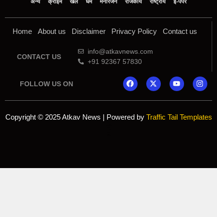
अन्य
क्राइम
खेल
धर्म
मनोरंजन
राजकीय
राष्ट्रीय
ई-पेपर
Home
About us
Disclaimer
Privacy Policy
Contact us
info@atkavnews.com
CONTACT US
+91 92367 57830
FOLLOW US ON
Copyright © 2025 Atkav News | Powered by
Traffic Tail Templates
Online earning blog
Marketing and Tech Blog
7k Network
Ask Daman
Yelo Marketing
Lexifo
AI SEO Pack
Launchlify
Mortarix
Indi Marketer
Mango Rank