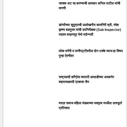
जाचक अट रद्द करण्याची आमदार अनिल पाटील यांची
मागणी
डांगरीच्या सुपुत्राची उल्लेखनीय कामगिरी श्री. रमेश
कृष्णा बडगुजर यांची उपनिरीक्षक (Sub Inspector)
पदावर बऱ्हाणपूर येथे पदोन्नती
लोक वर्गणी व पाणीपट्टीवरील दोन टक्के व्याज हा विषय
पुन्हा ऐरणीवर
राष्ट्रवादी काँग्रेस व्यापारी आघाडीच्या अमळनेर
शहराध्यक्षपदी प्रकाश जैन
मराठा समाज महिला मंडळाच्या वक्तृत्व स्पर्धेला उत्स्फूर्त
प्रतिसाद