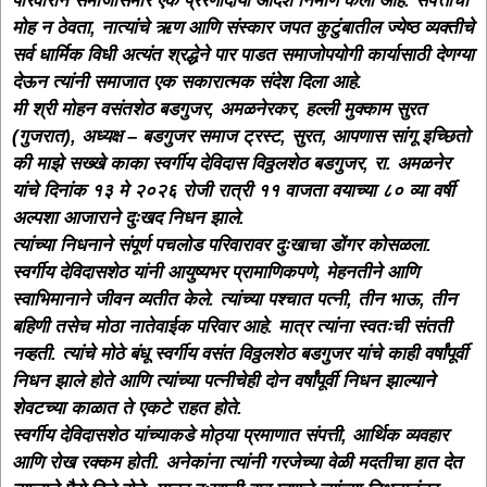
परिवाराने समाजासमोर एक प्रेरणादायी आदर्श निर्माण केला आहे. संपत्तीचा
मोह न ठेवता, नात्यांचे ऋण आणि संस्कार जपत कुटुंबातील ज्येष्ठ व्यक्तीचे
सर्व धार्मिक विधी अत्यंत श्रद्धेने पार पाडत समाजोपयोगी कार्यासाठी देणग्या
देऊन त्यांनी समाजात एक सकारात्मक संदेश दिला आहे.
मी श्री मोहन वसंतशेठ बडगुजर, अमळनेरकर, हल्ली मुक्काम सुरत
(गुजरात), अध्यक्ष – बडगुजर समाज ट्रस्ट, सुरत, आपणास सांगू इच्छितो
की माझे सख्खे काका स्वर्गीय देविदास विठ्ठलशेठ बडगुजर, रा. अमळनेर
यांचे दिनांक १३ मे २०२६ रोजी रात्री ११ वाजता वयाच्या ८० व्या वर्षी
अल्पशा आजाराने दुःखद निधन झाले.
त्यांच्या निधनाने संपूर्ण पचलोड परिवारावर दुःखाचा डोंगर कोसळला.
स्वर्गीय देविदासशेठ यांनी आयुष्यभर प्रामाणिकपणे, मेहनतीने आणि
स्वाभिमानाने जीवन व्यतीत केले. त्यांच्या पश्चात पत्नी, तीन भाऊ, तीन
बहिणी तसेच मोठा नातेवाईक परिवार आहे. मात्र त्यांना स्वतःची संतती
नव्हती. त्यांचे मोठे बंधू स्वर्गीय वसंत विठ्ठलशेठ बडगुजर यांचे काही वर्षांपूर्वी
निधन झाले होते आणि त्यांच्या पत्नीचेही दोन वर्षांपूर्वी निधन झाल्याने
शेवटच्या काळात ते एकटे राहत होते.
स्वर्गीय देविदासशेठ यांच्याकडे मोठ्या प्रमाणात संपत्ती, आर्थिक व्यवहार
आणि रोख रक्कम होती. अनेकांना त्यांनी गरजेच्या वेळी मदतीचा हात देत