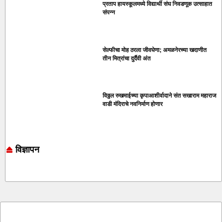
प्रताप हायस्कूलमध्ये विद्यार्थी संघ निवडणूक उत्साहात
संपन्न
सेल्फीचा मोह ठरला जीवघेणा; अमळनेरच्या खदाणीत
तीन मित्रांचा दुर्दैवी अंत
विठ्ठल रुखमाईच्या कृपाआशीर्वादाने संत सखाराम महाराज
वाडी मंदिराचे नवनिर्माण होणार
विज्ञापन
Online earning blog
Marketing and Tech Blog
7k Network
Ask Daman