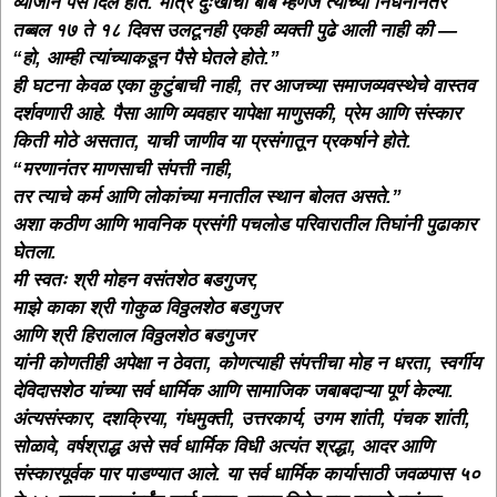
व्याजाने पैसे दिले होते. मात्र दुःखाची बाब म्हणजे त्यांच्या निधनानंतर
तब्बल १७ ते १८ दिवस उलटूनही एकही व्यक्ती पुढे आली नाही की —
“हो, आम्ही त्यांच्याकडून पैसे घेतले होते.”
ही घटना केवळ एका कुटुंबाची नाही, तर आजच्या समाजव्यवस्थेचे वास्तव
दर्शवणारी आहे. पैसा आणि व्यवहार यापेक्षा माणुसकी, प्रेम आणि संस्कार
किती मोठे असतात, याची जाणीव या प्रसंगातून प्रकर्षाने होते.
“मरणानंतर माणसाची संपत्ती नाही,
तर त्याचे कर्म आणि लोकांच्या मनातील स्थान बोलत असते.”
अशा कठीण आणि भावनिक प्रसंगी पचलोड परिवारातील तिघांनी पुढाकार
घेतला.
मी स्वतः श्री मोहन वसंतशेठ बडगुजर,
माझे काका श्री गोकुळ विठ्ठलशेठ बडगुजर
आणि श्री हिरालाल विठ्ठलशेठ बडगुजर
यांनी कोणतीही अपेक्षा न ठेवता, कोणत्याही संपत्तीचा मोह न धरता, स्वर्गीय
देविदासशेठ यांच्या सर्व धार्मिक आणि सामाजिक जबाबदाऱ्या पूर्ण केल्या.
अंत्यसंस्कार, दशक्रिया, गंधमुक्ती, उत्तरकार्य, उगम शांती, पंचक शांती,
सोळावे, वर्षश्राद्ध असे सर्व धार्मिक विधी अत्यंत श्रद्धा, आदर आणि
संस्कारपूर्वक पार पाडण्यात आले. या सर्व धार्मिक कार्यासाठी जवळपास ५०