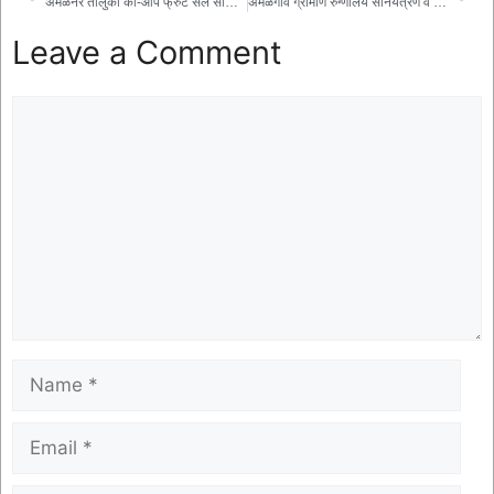
अमळनेर तालुका को-ऑप फ्रुट सेल सोसायटीत शासकीय ज्वारी, मका खरेदीचा शुभारंभ
अमळगाव ग्रामीण रुग्णालय सनियंत्रण व व्यवस्थापन समिती स्थापन; सामाजिक कार्यकर्ते निलेश महाले पाटील यांची सदस्यपदी निवड
Leave a Comment