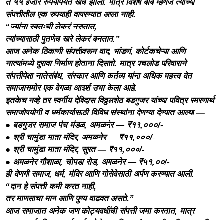
ते ५५ हजार रुपयांपर्यंत खर्च झाला. मात्र विशेष बाब म्हणजे त्यांच्या
संपत्तीतील एक रुपयाही वापरण्यात आला नाही.
“ज्यांना स्वतःची लेकरं नसतात,
त्यांच्यासाठी पुतणेच खरे लेकरं बनतात.”
आज अनेक ठिकाणी संपत्तीवरून वाद, भांडणं, कोर्टकचेऱ्या आणि
नात्यांमध्ये दुरावा निर्माण होताना दिसतो. मात्र पचलोड परिवाराने
संपत्तीपेक्षा नातेसंबंध, संस्कार आणि कर्तव्य यांना अधिक महत्त्व देत
समाजासमोर एक वेगळा आदर्श उभा केला आहे.
इतकेच नव्हे तर स्वर्गीय देविदास विठ्ठलशेठ बडगुजर यांच्या पवित्र स्मरणार्थ
समाजोपयोगी व धर्मकार्यासाठी विविध संस्थांना देणग्या देण्यात आल्या —
● बडगुजर समाज पंच मंडळ, अमळनेर — ₹११,०००/-
● श्री चामुंडा माता मंदिर, अमळनेर — ₹११,०००/-
● श्री चामुंडा माता मंदिर, सुरत — ₹११,०००/-
● अमळनेर गौशाळा, चोपडा रोड, अमळनेर — ₹५१,००/-
ही देणगी समाज, धर्म, मंदिर आणि गोसेवेसाठी अर्पण करण्यात आली.
“दान हे संपत्ती कमी करत नाही,
तर माणसाचा मान आणि पुण्य वाढवत असते.”
आज समाजात अनेक जण कोट्यवधींची संपत्ती जमा करतात, मात्र