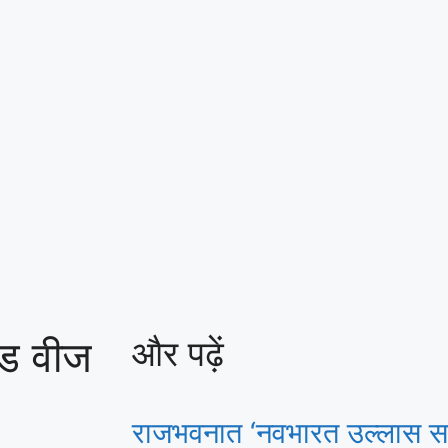
खंड वीज
और पढ़ें
राजभवनात ‘नवभारत उल्लास सा