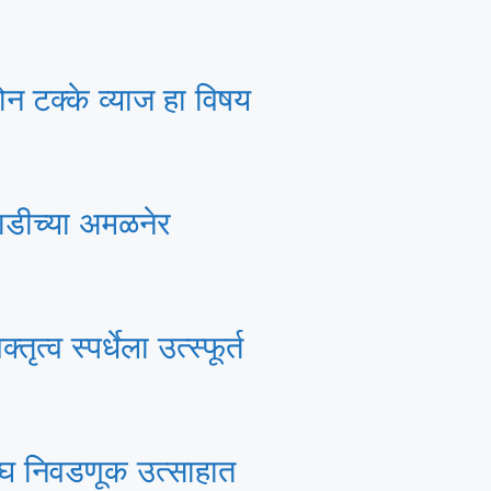
ोन टक्के व्याज हा विषय
आघाडीच्या अमळनेर
त्व स्पर्धेला उत्स्फूर्त
ी संघ निवडणूक उत्साहात