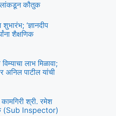
ालांकडून कौतुक
भारंभ; ‘ज्ञानदीप
यांना शैक्षणिक
 विम्याचा लाभ मिळावा;
र अनिल पाटील यांची
य कामगिरी श्री. रमेश
क्षक (Sub Inspector)