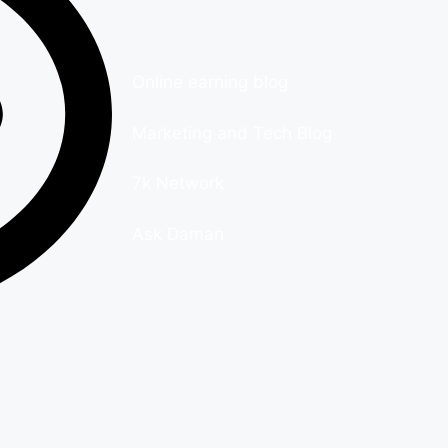
Online earning blog
Marketing and Tech Blog
7k Network
Ask Daman