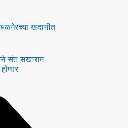
अमळनेरच्या खदाणीत
दाने संत सखाराम
ण होणार